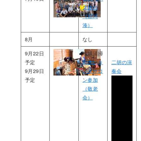
ス旅行
（那珂
湊）
8月
なし
9月22日
地域清掃
予定
駒木いき
二胡の演
9月29日
いきサロ
奏会
予定
ン参加
（敬老
会）