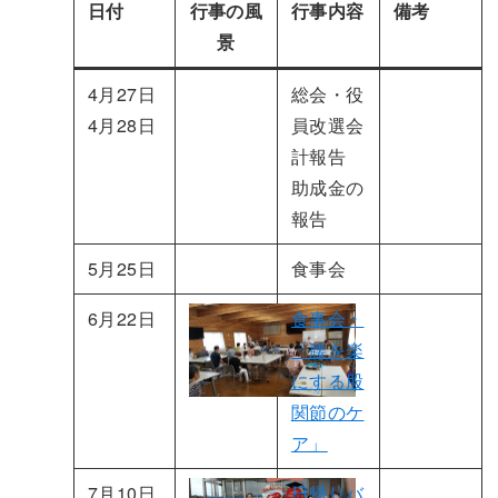
日付
行事の風
行事内容
備考
景
4月27日
総会・役
4月28日
員改選会
計報告
助成金の
報告
5月25日
食事会
6月22日
食事会・
「腰を楽
にする股
関節のケ
ア」
7月10日
日帰りバ