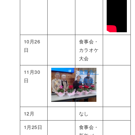
10月26
食事会・
日
カラオケ
大会
11月30
食事会・
日
忘年会
12月
なし
1月25日
食事会・