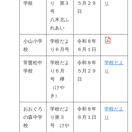
学校
り 第３
５月２９
り
号
日
八木北ふ
れあい
小山小学
学校だよ
令和８年
校
り６月号
６月１日
常盤松中
学校だよ
令和８年
学校だよ
学校
り６月
５月２９
り
号 欅
日
（けや
き）
おおぐろ
学校だよ
令和８年
学校だよ
の森中学
り第３
６月１日
り
校
号 けや